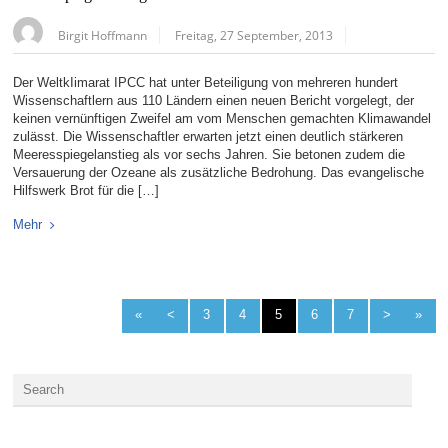
Birgit Hoffmann
Freitag, 27 September, 2013
Der WeltkIimarat IPCC hat unter Beteiligung von mehreren hundert
Wissenschaftlern aus 110 Ländern einen neuen Bericht vorgelegt, der
keinen vernünftigen Zweifel am vom Menschen gemachten Klimawandel
zulässt. Die Wissenschaftler erwarten jetzt einen deutlich stärkeren
Meeresspiegelanstieg als vor sechs Jahren. Sie betonen zudem die
Versauerung der Ozeane als zusätzliche Bedrohung. Das evangelische
Hilfswerk Brot für die […]
Mehr
«
<
3
4
5
6
7
>
»