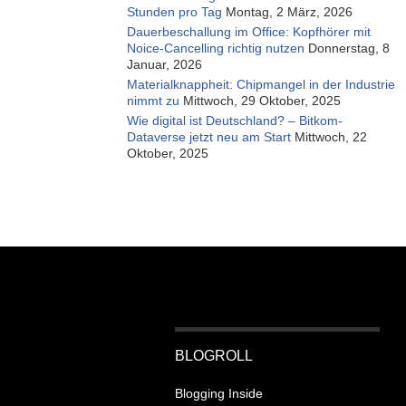
Stunden pro Tag
Montag, 2 März, 2026
Dauerbeschallung im Office: Kopfhörer mit
Noice-Cancelling richtig nutzen
Donnerstag, 8
Januar, 2026
Materialknappheit: Chipmangel in der Industrie
nimmt zu
Mittwoch, 29 Oktober, 2025
Wie digital ist Deutschland? – Bitkom-
Dataverse jetzt neu am Start
Mittwoch, 22
Oktober, 2025
BLOGROLL
Blogging Inside