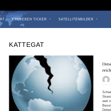
RT
ERDBEBEN TICKER
SATELLITENBILDER
KATTEGAT
Osts
reic
Schwe
Skand
weit 
Beson
Dritt