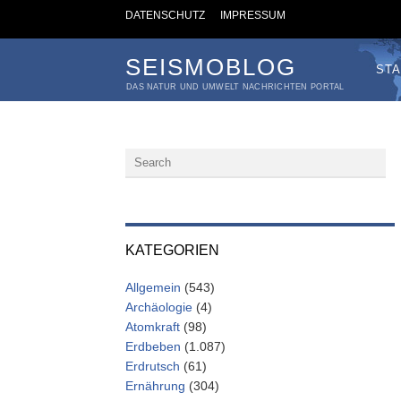
DATENSCHUTZ
IMPRESSUM
SEISMOBLOG
STA
DAS NATUR UND UMWELT NACHRICHTEN PORTAL
KATEGORIEN
Allgemein
(543)
Archäologie
(4)
Atomkraft
(98)
Erdbeben
(1.087)
Erdrutsch
(61)
Ernährung
(304)