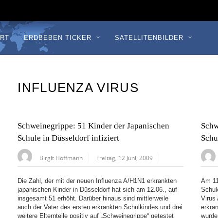
RT
ERDBEBEN TICKER
SATELLITENBILDER
INFLUENZA VIRUS
Schweinegrippe: 51 Kinder der Japanischen
Schw
Schule in Düsseldorf infiziert
Schu
Birgit Hoffmann
Freitag, 12 Juni, 2009
Die Zahl, der mit der neuen Influenza A/H1N1 erkrankten
Am 11
japanischen Kinder in Düsseldorf hat sich am 12.06., auf
Schul
insgesamt 51 erhöht. Darüber hinaus sind mittlerweile
Virus 
auch der Vater des ersten erkrankten Schulkindes und drei
erkra
weitere Elternteile positiv auf „Schweinegrippe“ getestet
wurde