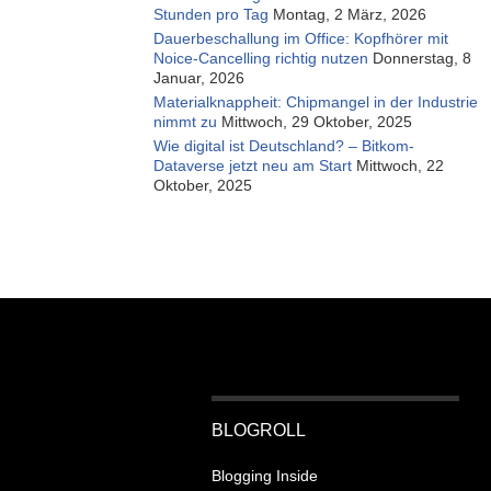
Stunden pro Tag
Montag, 2 März, 2026
Dauerbeschallung im Office: Kopfhörer mit
Noice-Cancelling richtig nutzen
Donnerstag, 8
Januar, 2026
Materialknappheit: Chipmangel in der Industrie
nimmt zu
Mittwoch, 29 Oktober, 2025
Wie digital ist Deutschland? – Bitkom-
Dataverse jetzt neu am Start
Mittwoch, 22
Oktober, 2025
BLOGROLL
Blogging Inside