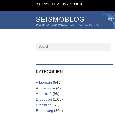
DATENSCHUTZ
IMPRESSUM
SEISMOBLOG
STA
DAS NATUR UND UMWELT NACHRICHTEN PORTAL
KATEGORIEN
Allgemein
(543)
Archäologie
(4)
Atomkraft
(98)
Erdbeben
(1.087)
Erdrutsch
(61)
Ernährung
(304)