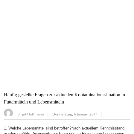
Häufig gestellte Fragen zur aktuellen Kontaminationssituation in
Futtermitteln und Lebensmitteln
Birgit Hoffmann
Donnerstag, 6 Januar, 2011
1. Welche Lebensmittel sind betroffen?Nach aktuellem Kenntnisstand
wurden erhöhte Dioxinwerte bei Eiern und im Fleisch von Legehennen