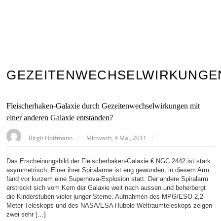
GEZEITENWECHSELWIRKUNGE
Fleischerhaken-Galaxie durch Gezeitenwechselwirkungen mit
einer anderen Galaxie entstanden?
Birgit Hoffmann
Mittwoch, 4 Mai, 2011
Das Erscheinungsbild der Fleischerhaken-Galaxie € NGC 2442 ist stark
asymmetrisch: Einer ihrer Spiralarme ist eng gewunden; in diesem Arm
fand vor kurzem eine Supernova-Explosion statt. Der andere Spiralarm
erstreckt sich vom Kern der Galaxie weit nach aussen und beherbergt
die Kinderstuben vieler junger Sterne. Aufnahmen des MPG/ESO 2,2-
Meter-Teleskops und des NASA/ESA Hubble-Weltraumteleskops zeigen
zwei sehr […]