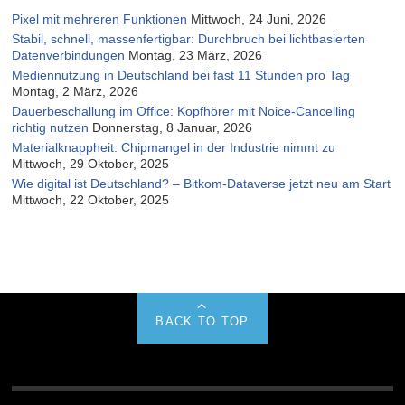
Pixel mit mehreren Funktionen
Mittwoch, 24 Juni, 2026
Stabil, schnell, massenfertigbar: Durchbruch bei lichtbasierten
Datenverbindungen
Montag, 23 März, 2026
Mediennutzung in Deutschland bei fast 11 Stunden pro Tag
Montag, 2 März, 2026
Dauerbeschallung im Office: Kopfhörer mit Noice-Cancelling
richtig nutzen
Donnerstag, 8 Januar, 2026
Materialknappheit: Chipmangel in der Industrie nimmt zu
Mittwoch, 29 Oktober, 2025
Wie digital ist Deutschland? – Bitkom-Dataverse jetzt neu am Start
Mittwoch, 22 Oktober, 2025
BACK TO TOP