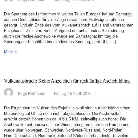
Die Sperrung des Luftraumes in weiten Teilen Europas hat am Samstag
auch in Deutschland für volle Züge sowie leere Mietwagenstationen
gesorgt. Und ein Ende des vom Vulkanausbruch auf Island verursachten
Flugchaos ist nicht in Sicht: Aufgrund der anhaltenden Behinderung
durch die riesige Aschewolke wurde am Samstagnachmittag die
Sperrung der Flughäfen bis mindestens Sonntag, acht Uhr, […]
Mehr
Vulkanausbruch: Keine Anzeichen für rückläufige Aschebildung
Birgit Hoffmann
Freitag, 16 April, 2010
Die Eruptionen im Vulkan des Eyjafjallajökull sind laut der isländischen
Meteorological Office noch nicht abgeschlossen. Die Aschewolke
erreicht derzeit Höhen von ca. 4 bis 5 KM, zeitweilig auch höher. Die
Aschewolke mit nordwestlicher Windrichtung erreichte nun Europa und
wurde über Norwegen, Schweden, Nordwest-Russland, Nord-Polen,
Nord-Deutschland, Nordfrankreich und Südengland entdeckt. In vielen