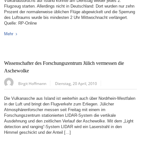
Vulkanausbruchs auf Island konnte am Dienstag wieder jedes 2.
Flugzeug starten. Allerdings nicht in Deutschland: Dort wurden nur zehn
Prozent der normalerweise üblichen Flüge abgewickelt und die Sperrung
des Luftraums wurde bis mindesten 2 Uhr Mittwochnacht verlängert.
Quelle: RP-Online
Mehr
Wissenschafter des Forschungszentrum Jülich vermessen die
Aschewolke
Birgit Hoffmann
Dienstag, 20 April, 2010
Die Vulkanasche aus Island ist weiterhin auch über Nordrhein-Westfalen
in der Luft und bringt den Flugverkehr zum Erliegen. Jülicher
Atmosphärenforscher messen seit Freitag mit einem im
Forschungszentrum stationierten LIDAR-System die vertikale
Ausdehnung und den zeitlichen Verlauf der Aschewolke. Mit dem „Light
detection and ranging“-System LIDAR wird ein Laserstrahl in den
Himmel geschickt und der Anteil […]