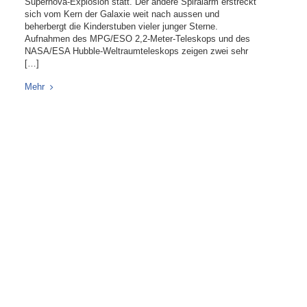
Supernova-Explosion statt. Der andere Spiralarm erstreckt
sich vom Kern der Galaxie weit nach aussen und
beherbergt die Kinderstuben vieler junger Sterne.
Aufnahmen des MPG/ESO 2,2-Meter-Teleskops und des
NASA/ESA Hubble-Weltraumteleskops zeigen zwei sehr
[…]
Mehr