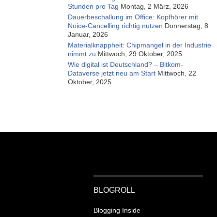
Stunden pro Tag
Montag, 2 März, 2026
Dauerbeschallung im Office: Kopfhörer mit
Noice-Cancelling richtig nutzen
Donnerstag, 8
Januar, 2026
Materialknappheit: Chipmangel in der Industrie
nimmt zu
Mittwoch, 29 Oktober, 2025
Wie digital ist Deutschland? – Bitkom-
Dataverse jetzt neu am Start
Mittwoch, 22
Oktober, 2025
BLOGROLL
Blogging Inside