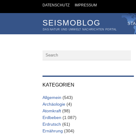
DATENSCHUTZ
IMPRESSUM
SEISMOBLOG
STA
DAS NATUR UND UMWELT NACHRICHTEN PORTAL
KATEGORIEN
Allgemein
(543)
Archäologie
(4)
Atomkraft
(98)
Erdbeben
(1.087)
Erdrutsch
(61)
Ernährung
(304)