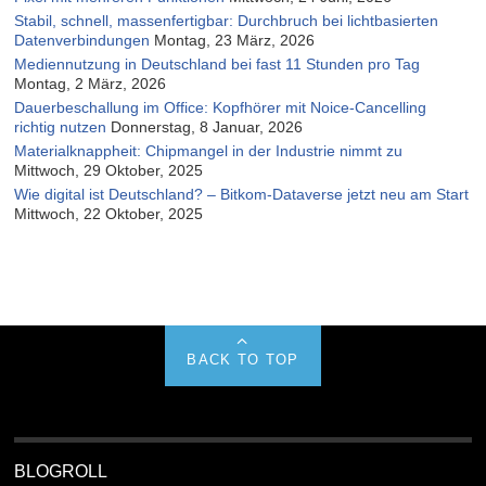
Stabil, schnell, massenfertigbar: Durchbruch bei lichtbasierten
Datenverbindungen
Montag, 23 März, 2026
Mediennutzung in Deutschland bei fast 11 Stunden pro Tag
Montag, 2 März, 2026
Dauerbeschallung im Office: Kopfhörer mit Noice-Cancelling
richtig nutzen
Donnerstag, 8 Januar, 2026
Materialknappheit: Chipmangel in der Industrie nimmt zu
Mittwoch, 29 Oktober, 2025
Wie digital ist Deutschland? – Bitkom-Dataverse jetzt neu am Start
Mittwoch, 22 Oktober, 2025
BACK TO TOP
BLOGROLL