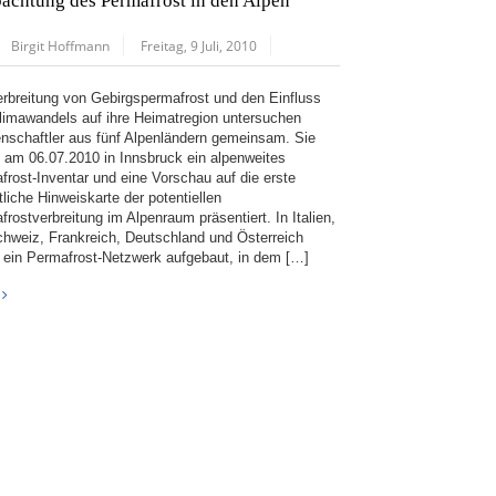
achtung des Permafrost in den Alpen
Birgit Hoffmann
Freitag, 9 Juli, 2010
erbreitung von Gebirgspermafrost und den Einfluss
limawandels auf ihre Heimatregion untersuchen
nschaftler aus fünf Alpenländern gemeinsam. Sie
 am 06.07.2010 in Innsbruck ein alpenweites
frost-Inventar und eine Vorschau auf die erste
tliche Hinweiskarte der potentiellen
rostverbreitung im Alpenraum präsentiert. In Italien,
chweiz, Frankreich, Deutschland und Österreich
 ein Permafrost-Netzwerk aufgebaut, in dem […]