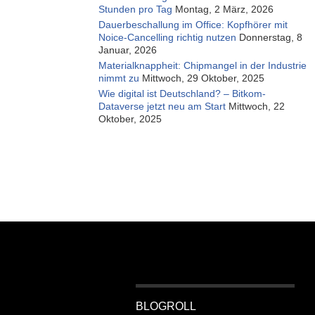
Stunden pro Tag
Montag, 2 März, 2026
Dauerbeschallung im Office: Kopfhörer mit
Noice-Cancelling richtig nutzen
Donnerstag, 8
Januar, 2026
Materialknappheit: Chipmangel in der Industrie
nimmt zu
Mittwoch, 29 Oktober, 2025
Wie digital ist Deutschland? – Bitkom-
Dataverse jetzt neu am Start
Mittwoch, 22
Oktober, 2025
BLOGROLL