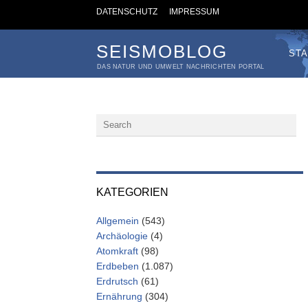
DATENSCHUTZ
IMPRESSUM
SEISMOBLOG
STA
DAS NATUR UND UMWELT NACHRICHTEN PORTAL
KATEGORIEN
Allgemein
(543)
Archäologie
(4)
Atomkraft
(98)
Erdbeben
(1.087)
Erdrutsch
(61)
Ernährung
(304)