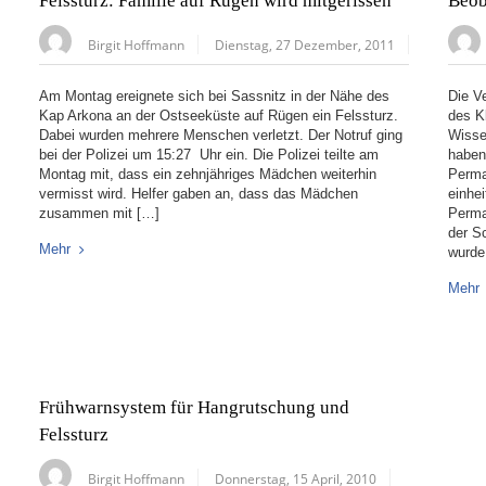
Felssturz: Familie auf Rügen wird mitgerissen
Beob
Birgit Hoffmann
Dienstag, 27 Dezember, 2011
Am Montag ereignete sich bei Sassnitz in der Nähe des
Die V
Kap Arkona an der Ostseeküste auf Rügen ein Felssturz.
des K
Dabei wurden mehrere Menschen verletzt. Der Notruf ging
Wisse
bei der Polizei um 15:27 Uhr ein. Die Polizei teilte am
haben
Montag mit, dass ein zehnjähriges Mädchen weiterhin
Perma
vermisst wird. Helfer gaben an, dass das Mädchen
einhei
zusammen mit […]
Permaf
der S
Mehr
wurde
Mehr
Frühwarnsystem für Hangrutschung und
Felssturz
Birgit Hoffmann
Donnerstag, 15 April, 2010