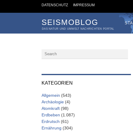
DATENSCHUTZ
IMPRESSUM
SEISMOBLOG
STA
DAS NATUR UND UMWELT NACHRICHTEN PORTAL
KATEGORIEN
Allgemein
(543)
Archäologie
(4)
Atomkraft
(98)
Erdbeben
(1.087)
Erdrutsch
(61)
Ernährung
(304)