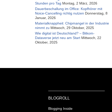
Stunden pro Tag
Montag, 2 März, 2026
Dauerbeschallung im Office: Kopfhörer mit
Noice-Cancelling richtig nutzen
Donnerstag, 8
Januar, 2026
Materialknappheit: Chipmangel in der Industrie
nimmt zu
Mittwoch, 29 Oktober, 2025
Wie digital ist Deutschland? – Bitkom-
Dataverse jetzt neu am Start
Mittwoch, 22
Oktober, 2025
BLOGROLL
Blogging Inside