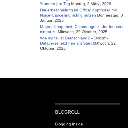
Stunden pro Tag
Montag, 2 März, 2026
Dauerbeschallung im Office: Kopfhörer mit
Noice-Cancelling richtig nutzen
Donnerstag, 8
Januar, 2026
Materialknappheit: Chipmangel in der Industrie
nimmt zu
Mittwoch, 29 Oktober, 2025
Wie digital ist Deutschland? – Bitkom-
Dataverse jetzt neu am Start
Mittwoch, 22
Oktober, 2025
BLOGROLL
Blogging Inside