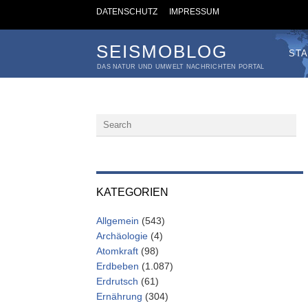
DATENSCHUTZ
IMPRESSUM
SEISMOBLOG
STA
DAS NATUR UND UMWELT NACHRICHTEN PORTAL
KATEGORIEN
Allgemein
(543)
Archäologie
(4)
Atomkraft
(98)
Erdbeben
(1.087)
Erdrutsch
(61)
Ernährung
(304)