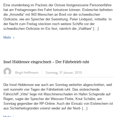
Eine stundenlang im Packeis der Ostsee festgesessene Personenfähre
hat am Freitagmorgen ihre Fahrt fortsetzen können. Eisbrecher befreiten
die „Amorella“ mit 943 Menschen an Bord vor der schwedischen
Ostküste, wie ein Sprecher der Seerettung, Peter Lindquist, mitteilte. In
der Nacht zum Freitag steckten noch weitere Schiffe vor der
schwedischen Ostküste im Eis fest, nämlich die „ViaMare“ […]
Mehr
Insel Hiddensee eingeschneit – Der Fährbetrieb ruht
Birgit Hoffmann
Sonntag, 31 Januar, 2010
Die Insel Hiddensee war auch am Sonntag weiterhin abgeschnitten, weil
seit nunmehr vier Tagen der Fährbetrieb ruht. Das eisbrechende
Fährschiff „Vitte“ liege mit Maschinenschaden im Hafen Schaprode auf
Rügen, sagte der Sprecher der Weissen Flotte, Knut Schäfer, am
Sonntag gegenüber der RP-Online. Auch der Einsatz von Eisbrechern ist
aus Sicherheitsgründen vorerst weder auf der Nord- […]