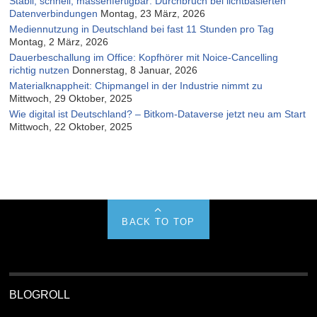
Stabil, schnell, massenfertigbar: Durchbruch bei lichtbasierten
Datenverbindungen
Montag, 23 März, 2026
Mediennutzung in Deutschland bei fast 11 Stunden pro Tag
Montag, 2 März, 2026
Dauerbeschallung im Office: Kopfhörer mit Noice-Cancelling
richtig nutzen
Donnerstag, 8 Januar, 2026
Materialknappheit: Chipmangel in der Industrie nimmt zu
Mittwoch, 29 Oktober, 2025
Wie digital ist Deutschland? – Bitkom-Dataverse jetzt neu am Start
Mittwoch, 22 Oktober, 2025
BACK TO TOP
BLOGROLL