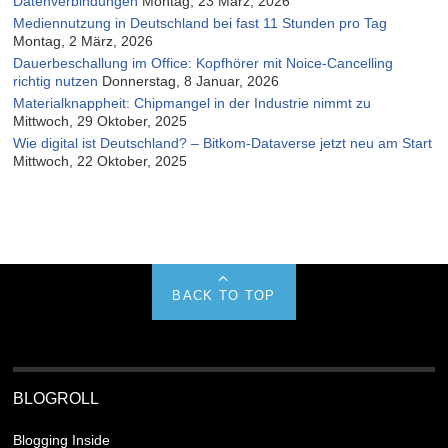
Datenverbindungen
Montag, 23 März, 2026
Mediennutzung in Deutschland bei fast 11 Stunden pro Tag
Montag, 2 März, 2026
Dauerbeschallung im Office: Kopfhörer mit Noice-Cancelling
richtig nutzen
Donnerstag, 8 Januar, 2026
Materialknappheit: Chipmangel in der Industrie nimmt zu
Mittwoch, 29 Oktober, 2025
Wie digital ist Deutschland? – Bitkom-Dataverse jetzt neu am Start
Mittwoch, 22 Oktober, 2025
BACK TO TOP
BLOGROLL
Blogging Inside