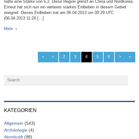
hatte eine Stärke von 6,2. Diese Region grenzt an China und Nordkorea.
Erneut hat sich nun ein weiteres starkes Erdbeben in diesem Gebiet
ereignet. Dieses Erdbeben trat am 06.04.2013 um 00:29 UTC
(06.04.2013 11:29 […]
Mehr
«
<
2
3
4
5
6
>
»
KATEGORIEN
Allgemein
(543)
Archäologie
(4)
Atomkraft
(98)