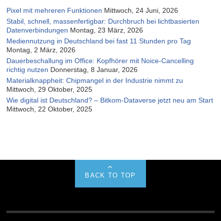
Pixel mit mehreren Funktionen
Mittwoch, 24 Juni, 2026
Stabil, schnell, massenfertigbar: Durchbruch bei lichtbasierten
Datenverbindungen
Montag, 23 März, 2026
Mediennutzung in Deutschland bei fast 11 Stunden pro Tag
Montag, 2 März, 2026
Dauerbeschallung im Office: Kopfhörer mit Noice-Cancelling
richtig nutzen
Donnerstag, 8 Januar, 2026
Materialknappheit: Chipmangel in der Industrie nimmt zu
Mittwoch, 29 Oktober, 2025
Wie digital ist Deutschland? – Bitkom-Dataverse jetzt neu am Start
Mittwoch, 22 Oktober, 2025
BACK TO TOP