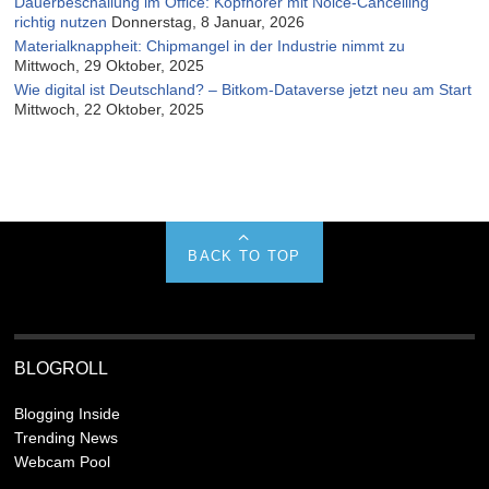
Dauerbeschallung im Office: Kopfhörer mit Noice-Cancelling
richtig nutzen
Donnerstag, 8 Januar, 2026
Materialknappheit: Chipmangel in der Industrie nimmt zu
Mittwoch, 29 Oktober, 2025
Wie digital ist Deutschland? – Bitkom-Dataverse jetzt neu am Start
Mittwoch, 22 Oktober, 2025
BACK TO TOP
BLOGROLL
Blogging Inside
Trending News
Webcam Pool