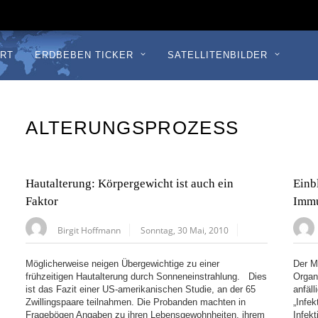
RT
ERDBEBEN TICKER
SATELLITENBILDER
ALTERUNGSPROZESS
Hautalterung: Körpergewicht ist auch ein
Einb
Faktor
Imm
Birgit Hoffmann
Sonntag, 30 Mai, 2010
Möglicherweise neigen Übergewichtige zu einer
Der M
frühzeitigen Hautalterung durch Sonneneinstrahlung. Dies
Organ
ist das Fazit einer US-amerikanischen Studie, an der 65
anfäll
Zwillingspaare teilnahmen. Die Probanden machten in
„Infe
Fragebögen Angaben zu ihren Lebensgewohnheiten, ihrem
Infek