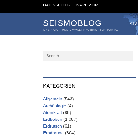
DATENSCHUTZ
IMPRESSUM
SEISMOBLOG
STA
DAS NATUR UND UMWELT NACHRICHTEN PORTAL
KATEGORIEN
Allgemein
(543)
Archäologie
(4)
Atomkraft
(98)
Erdbeben
(1.087)
Erdrutsch
(61)
Ernährung
(304)