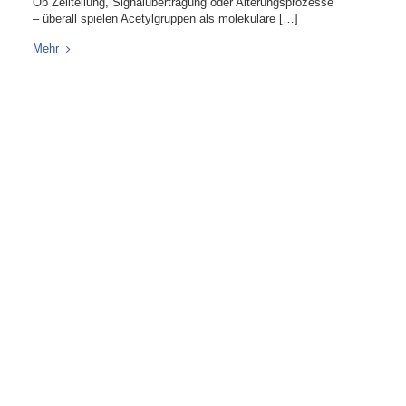
Ob Zellteilung, Signalübertragung oder Alterungsprozesse
– überall spielen Acetylgruppen als molekulare […]
Mehr