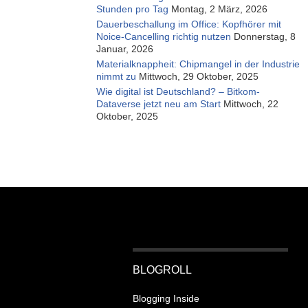
Stunden pro Tag
Montag, 2 März, 2026
Dauerbeschallung im Office: Kopfhörer mit
Noice-Cancelling richtig nutzen
Donnerstag, 8
Januar, 2026
Materialknappheit: Chipmangel in der Industrie
nimmt zu
Mittwoch, 29 Oktober, 2025
Wie digital ist Deutschland? – Bitkom-
Dataverse jetzt neu am Start
Mittwoch, 22
Oktober, 2025
BLOGROLL
Blogging Inside