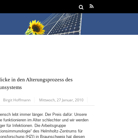
licke in den Alterungsprozess des
unsystems
Birgit Hoffmann
Mittwoch, 27 Januar, 2010
ensch lebt immer länger. Der Preis dafür: Unsere
e funktionieren im Alter schlechter und wir werden
iger für Infektionen. Die Arbeitsgruppe
ktionsimmunologie“ des Helmholtz-Zentrums für
tionsforschung (HZI) in Braunschweig hat diesen