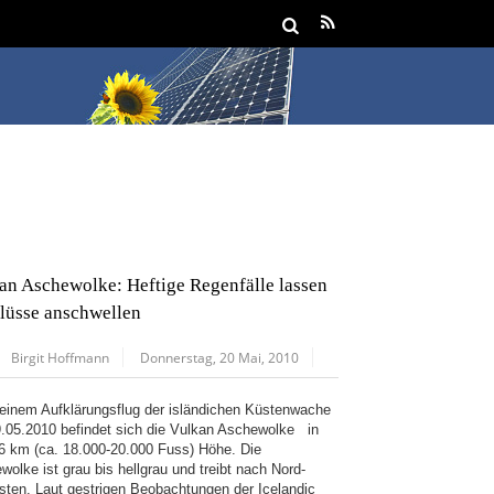
an Aschewolke: Heftige Regenfälle lassen
Flüsse anschwellen
Birgit Hoffmann
Donnerstag, 20 Mai, 2010
einem Aufklärungsflug der isländichen Küstenwache
.05.2010 befindet sich die Vulkan Aschewolke in
-6 km (ca. 18.000-20.000 Fuss) Höhe. Die
wolke ist grau bis hellgrau und treibt nach Nord-
sten. Laut gestrigen Beobachtungen der Icelandic