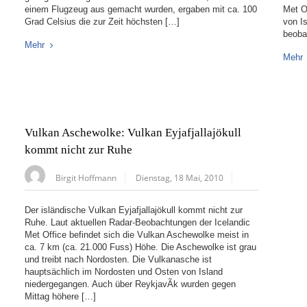
einem Flugzeug aus gemacht wurden, ergaben mit ca. 100
Met O
Grad Celsius die zur Zeit höchsten […]
von I
beoba
Mehr
Mehr
Vulkan Aschewolke: Vulkan Eyjafjallajökull
kommt nicht zur Ruhe
Birgit Hoffmann
Dienstag, 18 Mai, 2010
Der isländische Vulkan Eyjafjallajökull kommt nicht zur
Ruhe. Laut aktuellen Radar-Beobachtungen der Icelandic
Met Office befindet sich die Vulkan Aschewolke meist in
ca. 7 km (ca. 21.000 Fuss) Höhe. Die Aschewolke ist grau
und treibt nach Nordosten. Die Vulkanasche ist
hauptsächlich im Nordosten und Osten von Island
niedergegangen. Auch über ReykjavÃ­k wurden gegen
Mittag höhere […]