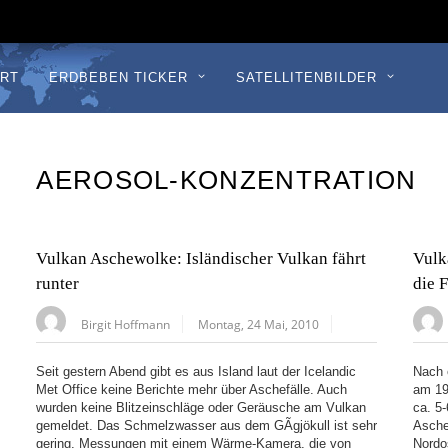
RT
ERDBEBEN TICKER
SATELLITENBILDER
AEROSOL-KONZENTRATION
Vulkan Aschewolke: Isländischer Vulkan fährt
Vulk
runter
die 
Birgit Hoffmann
Montag, 24 Mai, 2010
Seit gestern Abend gibt es aus Island laut der Icelandic
Nach 
Met Office keine Berichte mehr über Aschefälle. Auch
am 19
wurden keine Blitzeinschläge oder Geräusche am Vulkan
ca. 5
gemeldet. Das Schmelzwasser aus dem GÃ­gjökull ist sehr
Asche
gering. Messungen mit einem Wärme-Kamera, die von
Nordo