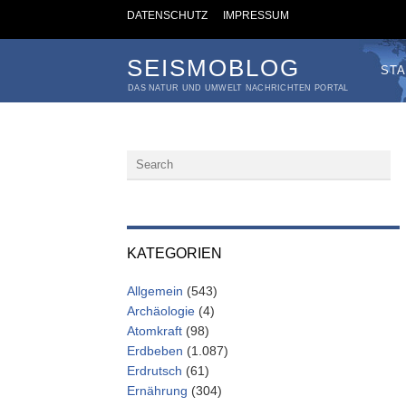
DATENSCHUTZ
IMPRESSUM
SEISMOBLOG
STA
DAS NATUR UND UMWELT NACHRICHTEN PORTAL
KATEGORIEN
Allgemein
(543)
Archäologie
(4)
Atomkraft
(98)
Erdbeben
(1.087)
Erdrutsch
(61)
Ernährung
(304)