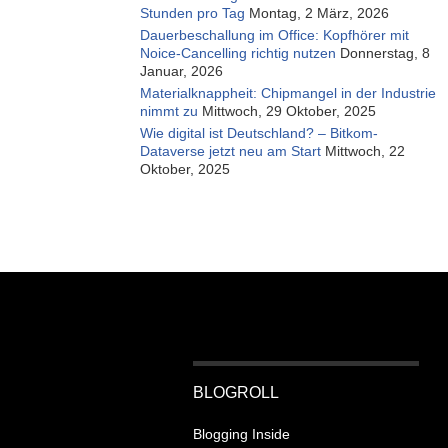
Stunden pro Tag
Montag, 2 März, 2026
Dauerbeschallung im Office: Kopfhörer mit
Noice-Cancelling richtig nutzen
Donnerstag, 8
Januar, 2026
Materialknappheit: Chipmangel in der Industrie
nimmt zu
Mittwoch, 29 Oktober, 2025
Wie digital ist Deutschland? – Bitkom-
Dataverse jetzt neu am Start
Mittwoch, 22
Oktober, 2025
BLOGROLL
Blogging Inside