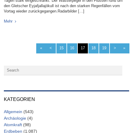
Tagen stark eingeschränkt. Der Wasserpegel in den Flüssen rund um
den Gletscher Eyjafjallajökull ist nach den starken Regenfällen vom
Vortag wieder zurückgegangen.Radarbilder […]
Mehr
«
<
15
16
17
18
19
>
»
KATEGORIEN
Allgemein
(543)
Archäologie
(4)
Atomkraft
(98)
Erdbeben
(1.087)