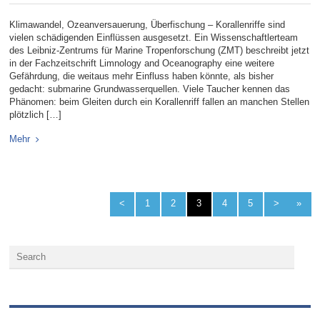
Klimawandel, Ozeanversauerung, Überfischung – Korallenriffe sind
vielen schädigenden Einflüssen ausgesetzt. Ein Wissenschaftlerteam
des Leibniz-Zentrums für Marine Tropenforschung (ZMT) beschreibt jetzt
in der Fachzeitschrift Limnology and Oceanography eine weitere
Gefährdung, die weitaus mehr Einfluss haben könnte, als bisher
gedacht: submarine Grundwasserquellen. Viele Taucher kennen das
Phänomen: beim Gleiten durch ein Korallenriff fallen an manchen Stellen
plötzlich […]
Mehr
<
1
2
3
4
5
>
»